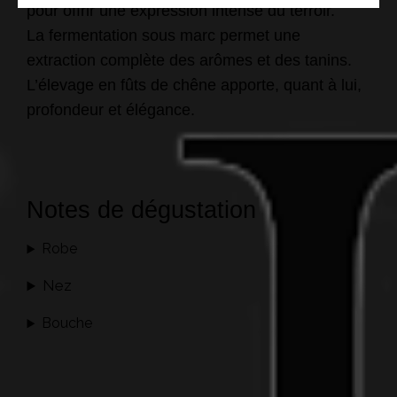
pour offrir une expression intense du terroir.
La fermentation sous marc permet une
extraction complète des arômes et des tanins.
L’élevage en fûts de chêne apporte, quant à lui,
profondeur et élégance.
Notes de dégustation
Robe
Nez
Bouche